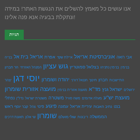
אנו עושים כל מאמץ להשלים את הנגשת האתר! במידה
ונתקלת בבעיה אנא פנה אלינו!
תגיות
אוניברסיטת אריאל
בית אל
אריאל
אפרת
אבי רואה
איילת שקד
בנייה
גוש עציון
בצלאל סמוטריץ
הר חברון
בנימין
בנימין נתניהו
המנהל האזרחי
יוסי דגן
יהודה ושומרון
חברון
חינוך
התיישבות
חננאל דורני
יצהר
מועצה אזורית שומרון
מד"א
ישראל גנץ
ירושלים
מועצה אזורית בנימין
מועצת יש''ע
משטרה
נפתלי
מעלה אדומים
משה סוויל
משטרת ישראל
נדל''ן
פיגוע
ראש
עיריית אריאל
בנט
נתיב האבות
עמונה
פינוי
קבר יוסף
צהל
שומרון
הממשלה
שולי מועלם
ריבונות
שי אלון
תאונת דרכים