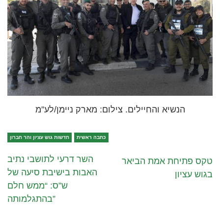
הנשיא והחיילים. צילום: מארק ניימן/לע”מ
כתבה ראשית
חדשות גוש עציון והר חברון
השר דרעי לתושבי נתיב
טקס פתיחת אמת הביאר
האבות בישיבת סיעה של
בגוש עציון
ש”ס: “ממש חלם
בהתגלמותה”