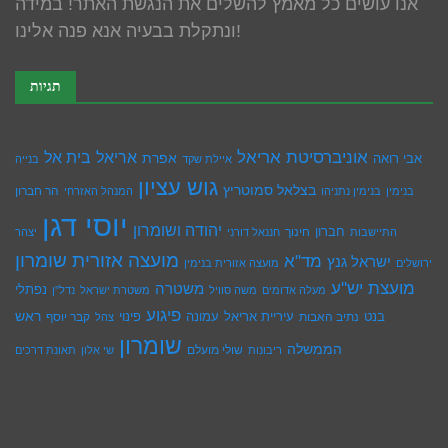
אנו עושים כל מאמץ להשלים את הנגשת האתר! במידה
ונתקלת בבעיה אנא פנה אלינו!
תגיות
אוניברסיטת אריאל
בית אל
אריאל
אפרת
אבי רואה
איילת שקד
בנייה
גוש עציון
בצלאל סמוטריץ
הר חברון
בנימין
בנימין נתניהו
המנהל האזרחי
יוסי דגן
יהודה ושומרון
חברון
חינוך
התיישבות
חננאל דורני
יצהר
מועצה אזורית שומרון
מד"א
ישראל גנץ
ירושלים
מועצה אזורית בנימין
מועצת יש''ע
משטרה
נפתלי
מעלה אדומים
משה סוויל
משטרת ישראל
נדל''ן
פיגוע
ראש
עיריית אריאל
בנט
נתיב האבות
עמונה
פינוי
קבר יוסף
צהל
שומרון
הממשלה
שולי מועלם
ריבונות
שי אלון
תאונת דרכים