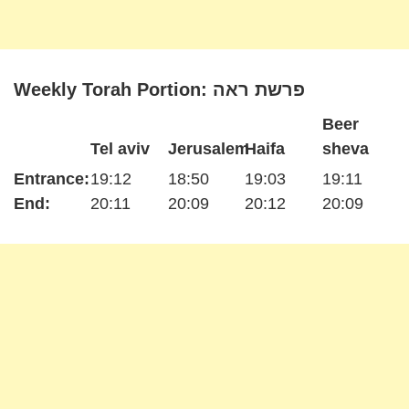
Weekly Torah Portion: פרשת ראה
Beer
Tel aviv
Jerusalem
Haifa
sheva
Entrance:
19:12
18:50
19:03
19:11
End:
20:11
20:09
20:12
20:09