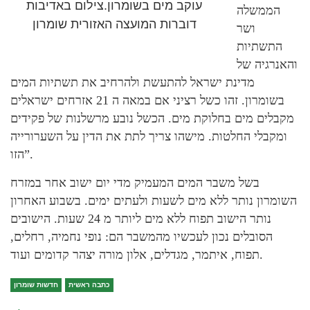
עוקב מים בשומרון.צילום באדיבות
הממשלה
דוברות המועצה האזורית שומרון
ושר
התשתיות
והאנרגיה של
מדינת ישראל להתעשת ולהרחיב את תשתיות המים
בשומרון. זהו כשל רציני אם במאה ה 21 אזרחים ישראלים
מקבלים מים בחלוקת מים. הכשל נובע מרשלנות של פקידים
ומקבלי החלטות. מישהו צריך לתת את הדין על השערורייה
הזו”.
בשל משבר המים המעמיק מדי יום ישוב אחר במזרח
השומרון נותר ללא מים לשעות ולעתים ימים. בשבוע האחרון
נותר הישוב תפוח ללא מים ליותר מ 24 שעות. הישובים
הסובלים נכון לעכשיו מהמשבר הם: נופי נחמיה, רחלים,
תפוח, איתמר, מגדלים, אלון מורה יצהר קדומים ועוד.
כתבה ראשית
חדשות שומרון