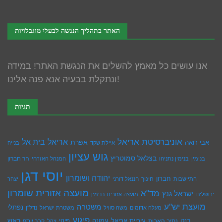
האתר בתהליך הנגשה לבעלי מוגבלויות
אנו עושים כל מאמץ להשלים את הנגשת האתר! במידה
ונתקלת בבעיה אנא פנה אלינו!
תגיות
אוניברסיטת אריאל
בית אל
אריאל
אפרת
אבי רואה
איילת שקד
בנייה
גוש עציון
בצלאל סמוטריץ
הר חברון
בנימין
בנימין נתניהו
המנהל האזרחי
יוסי דגן
יהודה ושומרון
חברון
חינוך
התיישבות
חננאל דורני
יצהר
מועצה אזורית שומרון
מד"א
ישראל גנץ
ירושלים
מועצה אזורית בנימין
מועצת יש''ע
משטרה
נפתלי
מעלה אדומים
משה סוויל
משטרת ישראל
נדל''ן
פיגוע
ראש
עיריית אריאל
בנט
נתיב האבות
עמונה
פינוי
קבר יוסף
צהל