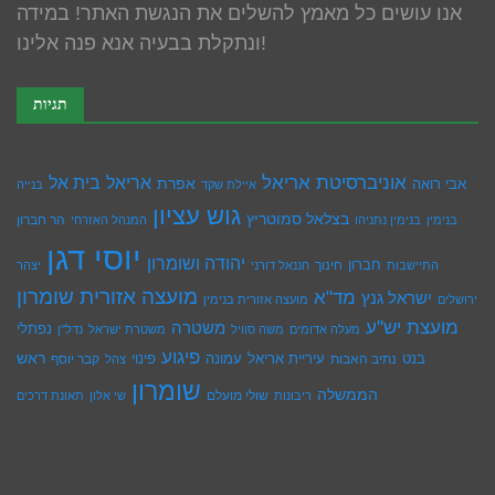
אנו עושים כל מאמץ להשלים את הנגשת האתר! במידה
ונתקלת בבעיה אנא פנה אלינו!
תגיות
אוניברסיטת אריאל
בית אל
אריאל
אפרת
אבי רואה
איילת שקד
בנייה
גוש עציון
בצלאל סמוטריץ
הר חברון
בנימין
בנימין נתניהו
המנהל האזרחי
יוסי דגן
יהודה ושומרון
חברון
חינוך
התיישבות
חננאל דורני
יצהר
מועצה אזורית שומרון
מד"א
ישראל גנץ
ירושלים
מועצה אזורית בנימין
מועצת יש''ע
משטרה
נפתלי
מעלה אדומים
משה סוויל
משטרת ישראל
נדל''ן
פיגוע
ראש
עיריית אריאל
בנט
נתיב האבות
עמונה
פינוי
קבר יוסף
צהל
שומרון
הממשלה
שולי מועלם
ריבונות
שי אלון
תאונת דרכים