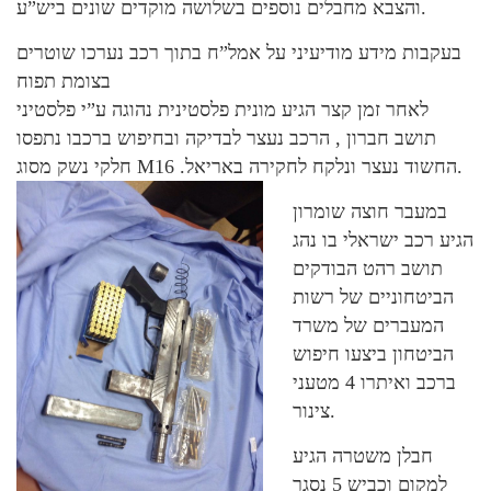
והצבא מחבלים נוספים בשלושה מוקדים שונים ביש”ע.
בעקבות מידע מודיעיני על אמל”ח בתוך רכב נערכו שוטרים
בצומת תפוח
לאחר זמן קצר הגיע מונית פלסטינית נהוגה ע”י פלסטיני
תושב חברון , הרכב נעצר לבדיקה ובחיפוש ברכבו נתפסו
חלקי נשק מסוג M16 .החשוד נעצר ונלקח לחקירה באריאל.
במעבר חוצה שומרון
הגיע רכב ישראלי בו נהג
תושב רהט הבודקים
הביטחוניים של רשות
המעברים של משרד
הביטחון ביצעו חיפוש
ברכב ואיתרו 4 מטעני
צינור.
חבלן משטרה הגיע
למקום וכביש 5 נסגר