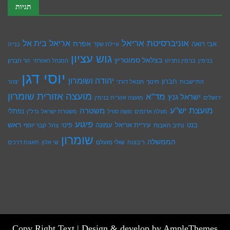
תגיות
אוניברסיטת אריאל
בית אל
אריאל
אפרת
אבי רואה
איילת שקד
בנייה
גוש עציון
בצלאל סמוטריץ
הר חברון
בנימין
בנימין נתניהו
המנהל האזרחי
יוסי דגן
יהודה ושומרון
חברון
חינוך
התיישבות
חננאל דורני
יצהר
מועצה אזורית שומרון
מד"א
ישראל גנץ
ירושלים
מועצה אזורית בנימין
מועצת יש''ע
משטרה
נפתלי
מעלה אדומים
משה סוויל
משטרת ישראל
נדל''ן
פיגוע
ראש
עיריית אריאל
בנט
נתיב האבות
עמונה
פינוי
קבר יוסף
צהל
שומרון
הממשלה
שולי מועלם
ריבונות
שי אלון
תאונת דרכים
Copy Right Text |
Design & develop by AmpleThemes