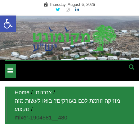
Skip
Thursday, August 6, 2026
to
Open toolbar
content
מקומון אינטרנטי לתושבי השומרון בנימין גוש עציון והר חברון
מקומונט הישובים ביו"ש
Toggle
navigation
צרכנות
Home
מוזיקה זורמת לכם בעורקים? בואו לעשות מזה
מקצוע
mixer-1904581__480