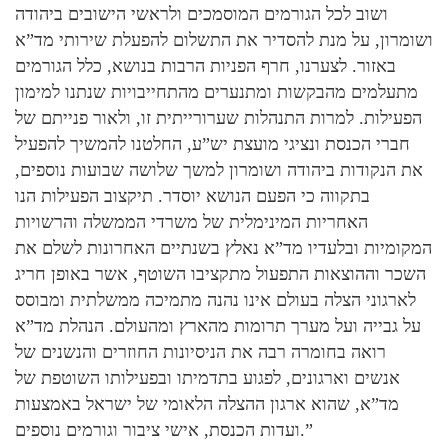
ושוב לכל הגורמים המוסמכים ולראשי הישובים ביהודה
ושומרון, על מנת להסדיר את התשלום להפעלת שירותי מד”א
באזור. לצערנו, חרף הפניות הרבות בנושא, כלל הגורמים
מתעלמים מהבקשות ומתנערים מהתחייבויות שנתנו למימון
הפעילות. למרות התנהלות שערורייתית זו, ולאור פנייתם של
חברי הכנסת ונציגי מועצת יש”ע, החלטנו להמשיך להפעיל
את הנקודות ביהודה ושומרון למשך שלושה שבועות נוספים,
בתקווה כי הפעם הנושא יוסדר. תיקצוב הפעילות הנו
האחריות המינימלית של משרדי הממשלה והרשויות
המקומיות ובלעדיו מד”א נאלץ בשנתיים האחרונות לשלם את
השכר וההוצאות התפעול מתקציבו השוטף, אשר באופן חריג
לארגוני הצלה בעולם אינו נהנה מתמיכה ממשלתית ומבוסס
על גבייה ועל מערך תרומות מהארץ ומהעולם. הנהלת מד”א
רואה בחומרה רבה את הניסיונות החוזרים והנשנים של
אנשים וארגונים, לפגוע בתדמיתו ובפעילותו השוטפת של
מד”א, שהוא ארגון ההצלה הלאומי של ישראל באמצעות
ועדות הכנסת, אישי ציבור וגורמים נוספים.”