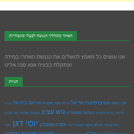
האתר בתהליך הנגשה לבעלי מוגבלויות
אנו עושים כל מאמץ להשלים את הנגשת האתר! במידה
ונתקלת בבעיה אנא פנה אלינו!
תגיות
אוניברסיטת אריאל
בית אל
אריאל
אפרת
אבי רואה
איילת שקד
בנייה
גוש עציון
בצלאל סמוטריץ
הר חברון
בנימין
בנימין נתניהו
המנהל האזרחי
יוסי דגן
יהודה ושומרון
חברון
חינוך
התיישבות
חננאל דורני
יצהר
מועצה אזורית שומרון
מד"א
ישראל גנץ