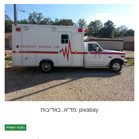
מד”א. באדיבות: pixabay
כתבה ראשית