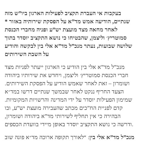
בעקבות אי העברת תקציב לפעילות הארגון ביו”ש מזה
שנתיים, הודיעה אמש מד”א על הפסקת שירותיה באזור *
לאחר מחאה מצד מועצת יש”ע ופניה מחברי הכנסת
סמוטריץ׳ וליצמן, שהבטיחו כי נושא התקציב יוסדר בתוך
שלושה שבועות, נעתר מנכ”ל מד”א אלי בין לבקשה והודיע
על השבת השירותים
מנכ”ל מד”א אלי בין הודיע כי הארגון ייעתר לפניות מצד
חברי הכנסת סמוטריץ׳ וליצמן, ויחדש את שירותיו ביהודה
ושומרון – זאת לאחר שאמש הודיע על הפסקת השירותים.
הצעד החריף ננקט לאחר שבמשך שנתיים דרשו במד״א
שמימון הפעילות יוסדר על ידי המדינה והרשויות המקומיות.
קדם לפניית הח”כים מכתב שהעבירה מועצת יש”ע, ובו
הבהירה כי אין תחליף לשירותי מד”א ביהודה ושומרון,
ודרשה כי נושא התקציב יוסדר באופן מיידי בוועדת הכספים.
מנכ”ל מד”א אלי בין
: “לאורך תקופה ארוכה מד״א פונה שוב