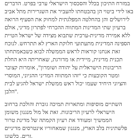
במזרח התיכון בכלל והסכסוך הישראלי ערבי בפרט. הדברים
באו לידי ביטוי הן בהבטחתו להעביר את השגרירות מתל אביב
לירושלים והן בהחלטה המפלגתית למחוק את הסעיף הרואה
ברעיון שתי המדינות המתווה ההכרחי לפתרון מדיני, אולם
ללא אמירה מדינית-ערכית שתבוא מצידה של ישראל הטיית
הספינה המדינית מתעתועי חלוקת הארץ לא תתרחש. לנוכח
זאת אנחנו קוראות לראש הממשלה לבוא כשבאמתחתו
תכנית מדינית, מיידית או מדורגת, שאחריתה היא החלת
הריבונות הישראלית על יהודה ושומרון”, אומרות קצובר
ומטר הקובעות כי “זהו המתווה המדיני ההגיוני, המוסרי
והציוני היחיד שעמו יכול ראש ממשלת ישראל להגיע לבית
הלבן”.
השתיים מוסיפות ומתארות תמיכה גוברת והולכת ברחוב
הישראלי לרעיון הריבונות. זאת אל מול מנגנון משומן
הממשיך ומעודד את רעיון הקמתה של מדינת טרור
פלשתינית בלב הארץ, מנגנון שמאחוריו אינטרסים מדיניים
זרים, כלשונן.