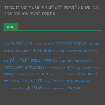
אנו עושים כל מאמץ להשלים את הנגשת האתר! במידה
ונתקלת בבעיה אנא פנה אלינו!
תגיות
אוניברסיטת אריאל
בית אל
אריאל
אפרת
אבי רואה
איילת שקד
בנייה
גוש עציון
בצלאל סמוטריץ
הר חברון
בנימין
בנימין נתניהו
המנהל האזרחי
יוסי דגן
יהודה ושומרון
חברון
חינוך
התיישבות
חננאל דורני
יצהר
מועצה אזורית שומרון
מד"א
ישראל גנץ
ירושלים
מועצה אזורית בנימין
מועצת יש''ע
משטרה
נפתלי
מעלה אדומים
משה סוויל
משטרת ישראל
נדל''ן
פיגוע
ראש
עיריית אריאל
בנט
נתיב האבות
עמונה
פינוי
קבר יוסף
צהל
שומרון
הממשלה
שולי מועלם
ריבונות
שי אלון
תאונת דרכים