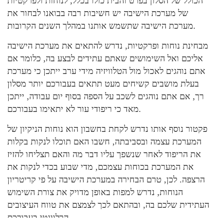
הכולל של הסלון בפרט והבית כולו בכלל, לנוחות ולפרקטיות
של מערכת הישיבה יש חשיבות רבה בבואנו לבחור את
מערכת הישיבה שתשמש אותנו במהלך השנים הקרובות.
מבחינת נוחות ופרקטיות, נדרש להתאים את מערכת הישיבה
אליכם ואל השימושים שאתם עתידים לבצע בה, כלומר אם
אתם נוהגים לאכול מול הטלוויזיה מידי ערב ייתכן כי מערכת
בעלת מושבים קשיחים מעט תתאים בעבורכם יותר מסלון
רך, אם אתם נוהגים לשכב על הספה בסוף יום עבודה, ייתכן
מאד כי ריפודי עור לא יתאימו בעבורכם.
פקטור נוסף אותו נדרש לקחת בחשבון הוא נוחות הניקיון של
המערכת עצמה ובסביבתה, חשבו האם תוכלו לנקות בקלות
את הריפוד לאחר שנשפך עליו דבר מה והאם תצליחו להזיז
את המערכת בכוחות עצמכם, מדי שבוע בכדי לנקות את
הרצפה. לכן, טרם הבחירה במערכת הישיבה על פי קריטריון
הנוחות, נדרש למפות באופן מדויק את צורת השימוש
העתידית שלכם בה, ובהתאם לכך לצמצם את טווח העיצובים
הרלוונטי בעבורכם.