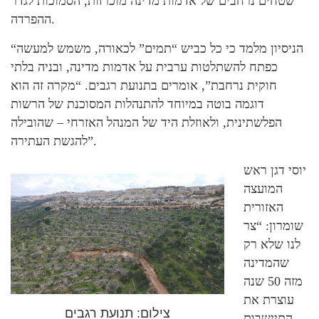
שטחים נרחבים של אדמות מדינה מוכרזות, הסמוכות לגדר
ההפרדה.
“הניסיון מלמד כי כל כביש “תמים” לכאורה, משמש למעשה
כפתח להשתלטות ערבית על אדמות מדינה, ובניה בלתי
חוקית נרחבת”, אומרים בתנועת רגבים. “מקרה זה הוא
דוגמה בוטה במיוחד להתנהלות המסוכנת של הרשות
הפלשתינית, ולאוזלת היד של המנהל האזרחי – שהובילה
להגשת העתירה”.
יוסי דגן ראש
המועצה
האזורית
שומרון: “צר
לנו שלא רק
שהמדינה
מזה 50 שנה
עוצרת את
צילום: תנועת רגבים
התיישבות