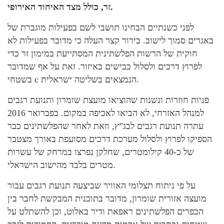
זר, כולל מצד האיחוד האירופי.
לפני כשנתיים הבחינו תושבי לשם בפעילות מוגברת של
באגרים סמוך לישוב. בירור קצר העלה כי מדובר בפעילות לא
חוקית של הרשות הפלשתינית המסתייעת במימון זר כדי
לפרוץ דרכים ולסלול כבישים באיזור. זאת על אף שמדובר
בשטחי c הנמצאים בשליטה ישראלית.
פניות חוזרות ונשנות שהוציאו מועצת שומרון ותנועת רגבים
למנהל האזרחי, לא הביאו לאכיפה במקום. בפברואר 2016
עתרה תנועת רגבים לבג”ץ, וזאת לאחר שהפלשתינים כבר
הספיקו לפרוץ ולסלול מערכת דרכים מסועפת באורך מצטבר
של כ-40 קילומטרים, שחלקן נפרצו במרחק של עשרות
מטרים בלבד מהישוב הישראלי.
על פי ניתוח תצלומי האוויר שביצעה תנועת רגבים עבור
מועצה אזורית שומרון, מדובר בתוכנית המבקשת לחבר בין
הכפרים הפלשתינים ראפאת ודיר באלוט, וכן להשתלט על