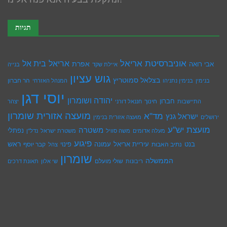
תגיות
אוניברסיטת אריאל
בית אל
אריאל
אפרת
אבי רואה
איילת שקד
בנייה
גוש עציון
בצלאל סמוטריץ
הר חברון
בנימין
בנימין נתניהו
המנהל האזרחי
יוסי דגן
יהודה ושומרון
חברון
חינוך
התיישבות
חננאל דורני
יצהר
מועצה אזורית שומרון
מד"א
ישראל גנץ
ירושלים
מועצה אזורית בנימין
מועצת יש''ע
משטרה
נפתלי
מעלה אדומים
משה סוויל
משטרת ישראל
נדל''ן
פיגוע
ראש
עיריית אריאל
בנט
נתיב האבות
עמונה
פינוי
קבר יוסף
צהל
שומרון
הממשלה
שולי מועלם
ריבונות
שי אלון
תאונת דרכים