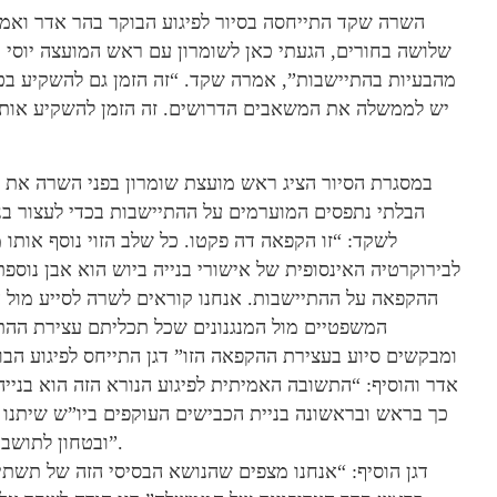
השרה שקד התייחסה בסיור לפיגוע הבוקר בהר אדר ואמר
שלושה בחורים, הגעתי כאן לשומרון עם ראש המועצה יוסי 
מהבעיות בהתיישבות”, אמרה שקד. “זה הזמן גם להשקיע בכב
יש לממשלה את המשאבים הדרושים. זה הזמן להשקיע אותו
במסגרת הסיור הציג ראש מועצת שומרון בפני השרה את 
הבלתי נתפסים המוערמים על ההתיישבות בכדי לעצור בניי
לשקד: “זו הקפאה דה פקטו. כל שלב הזוי נוסף אותו 
לבירוקרטיה האינסופית של אישורי בנייה ביוש הוא אבן נוספ
ההקפאה על ההתיישבות. אנחנו קוראים לשרה לסייע מול ה
המשפטיים מול המנגנונים שכל תכליתם עצירת ההת
ומבקשים סיוע בעצירת ההקפאה הזו” דגן התייחס לפיגוע הבו
אדר והוסיף: “התשובה האמיתית לפיגוע הנורא הזה הוא בנייה
כך בראש ובראשונה בניית הכבישים העוקפים ביו”ש שיתנו 
ובטחון לתושבי האיזור”.
דגן הוסיף: “אנחנו מצפים שהנושא הבסיסי הזה של תשתיו