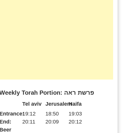
Weekly Torah Portion: פרשת ראה
Tel aviv
Jerusalem
Haifa
Entrance:
19:12
18:50
19:03
End:
20:11
20:09
20:12
Beer