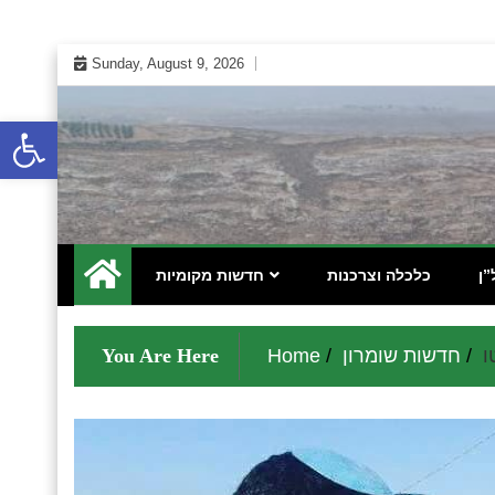
Skip
Sunday, August 9, 2026
to
content
Open toolbar
 אינטרנטי לתושבי השומרון בנימין גוש עציון והר חברון
מקומונט הישובים ביו"ש
”ן
כלכלה וצרכנות
חדשות מקומיות
חדשות שומרון
Home
You Are Here