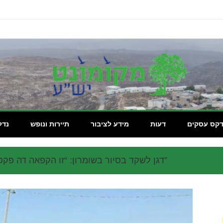
מקומון
דקס עסקים
דעות
מידע לציבור
תיירות ונופש
נדל
דגן לשקד בסיור בשומרון: “זו הקפאה דה פקטו”