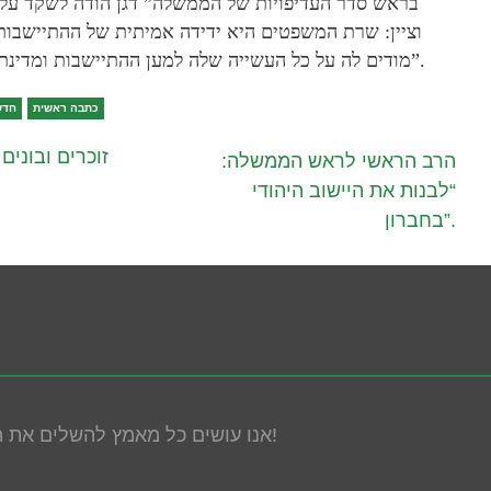
בראש סדר העדיפויות של הממשלה” דגן הודה לשקד על 
וציין: שרת המשפטים היא ידידה אמיתית של ההתיישבות 
מודים לה על כל העשייה שלה למען ההתיישבות ומדינת ישראל”.
כתבה ראשית
חדש
זוכרים ובונים
הרב הראשי לראש הממשלה:
“לבנות את היישוב היהודי
בחברון”.
אנו עושים כל מאמץ להשלים את הנגשת האתר! במידה ונתקלת בבעיה אנא פנה אלינו!