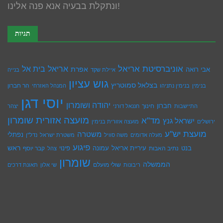
ונתקלת בבעיה אנא פנה אלינו!
תגיות
אוניברסיטת אריאל
בית אל
אריאל
אפרת
אבי רואה
איילת שקד
בנייה
גוש עציון
בצלאל סמוטריץ
הר חברון
בנימין
בנימין נתניהו
המנהל האזרחי
יוסי דגן
יהודה ושומרון
חברון
חינוך
התיישבות
חננאל דורני
יצהר
מועצה אזורית שומרון
מד"א
ישראל גנץ
ירושלים
מועצה אזורית בנימין
מועצת יש''ע
משטרה
נפתלי
מעלה אדומים
משה סוויל
משטרת ישראל
נדל''ן
פיגוע
ראש
עיריית אריאל
בנט
נתיב האבות
עמונה
פינוי
קבר יוסף
צהל
שומרון
הממשלה
שולי מועלם
ריבונות
שי אלון
תאונת דרכים