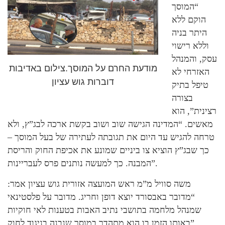
“המוסך
הוקם ללא
היתר בניה
וללא רישוי
עסק, והמנהל
מודעת החרם על המוסך.צילום באדיבות
האזרחי לא
דוברות גוש עציון
טיפל בתיק
בצורה
רצינית”, הוא
מאשים. “המדינה הגישה שוב ושוב בקשת ארכה לבג”ץ, ולא
טרחה להגיש עד היום את תגובתה לעתירה של בעל המוסך –
כך שבג”ץ הוציא צו ביניים שמונע את אכיפת החוק והריסת
המבנה. כך למעשה נותנים פרס לעבריינות”.
משה סוויל מ”מ ראש המועצה אזורית גוש עציון אמר:
“מדובר באבסורד יוצא דופן וחריג. מדובר על פלסטינאי
שמנהל מלחמה בתושבי נתיב האבות בטענות לאי חוקיות
באותו הזמן בו הוא מתהדר במוסך שנבנה בניגוד לחוק”.