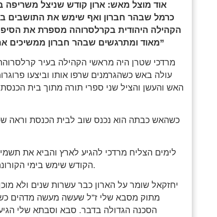
אוד מוצל מאש: ארון קודש שניצל משריפה ב
כרמל שבהר חברון ואף שימש את התושבים במני
הקהילה היהודית בקרלסרוהה מספרת את הסיפור
מאוד ומתרגשים שבהר חברון ממשיכים את המסורת ומחזקים את המסורת וההיסטוריה היהודית”
מרדכי שטרן היה מראשי הקהילה בעיר קרלסרוהה
עולה באש כשהגרמנים שרפו אותו וביצעו פרוגרומ
האש והעשן והציל שני ספרי תורה מתוך בית הכנסת.
כשהאש כבתה הוא נכנס שוב לבית הכנסת וראה שכל
לימים הצליח מרדכי להגיע לארץ והביא את תשמיש
הקודש שימש בימי הקורונה את נכדו של מרדכי, יחזקאל שטרן במנייני החצר בישוב.
יחזקאל שומר על הארון כבר עשרות שנים ולא מוכן ל
מתוק מסבא שלי ז”ל שעשה מעשה מדהים כשנ
הסכנה הגדולה בדבר. סבא וסבתא שלי הגיע