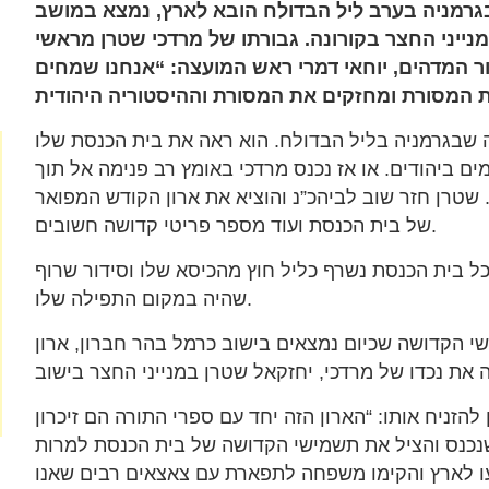
גרמניה בערב ליל הבדולח הובא לארץ, נמצא במושב
יני החצר בקורונה. גבורתו של מרדכי שטרן מראשי
 המדהים, יוחאי דמרי ראש המועצה: “אנחנו שמחים
 שבגרמניה בליל הבדולח. הוא ראה את בית הכנסת שלו
ים ביהודים. או אז נכנס מרדכי באומץ רב פנימה אל תוך
 שטרן חזר שוב לביהכ”נ והוציא את ארון הקודש המפואר
של בית הכנסת ועוד מספר פריטי קדושה חשובים.
 בית הכנסת נשרף כליל חוץ מהכיסא שלו וסידור שרוף
שהיה במקום התפילה שלו.
י הקדושה שכיום נמצאים בישוב כרמל בהר חברון, ארון
הזניח אותו: “הארון הזה יחד עם ספרי התורה הם זיכרון
כנס והציל את תשמישי הקדושה של בית הכנסת למרות
ו לארץ והקימו משפחה לתפארת עם צאצאים רבים שאנו