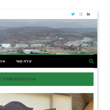
יצירת קשר
אינ
ארון הקודש ששרד א