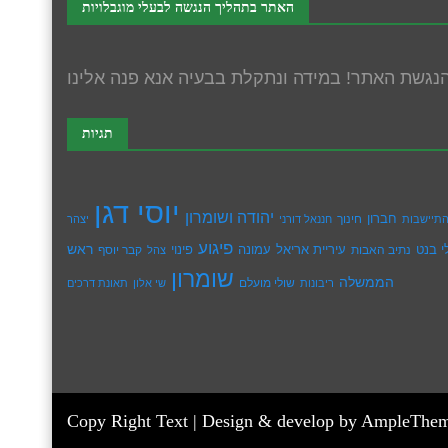
האתר בתהליך הנגשה לבעלי מוגבלויות
תגיות
יוסי דגן
יהודה ושומרון
חברון
חינוך
תיישבות
חננאל דורני
יצהר
פיגוע
ראש
עיריית אריאל
י בנט
נתיב האבות
עמונה
פינוי
קבר יוסף
צהל
שומרון
הממשלה
שולי מועלם
ריבונות
שי אלון
תאונת דרכים
Copy Right Text |
Design & develop by AmpleThe