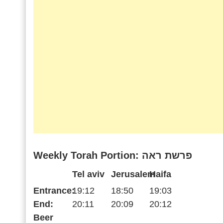
Weekly Torah Portion: פרשת ראה
Tel aviv
Jerusalem
Haifa
Entrance:
19:12
18:50
19:03
End:
20:11
20:09
20:12
Beer