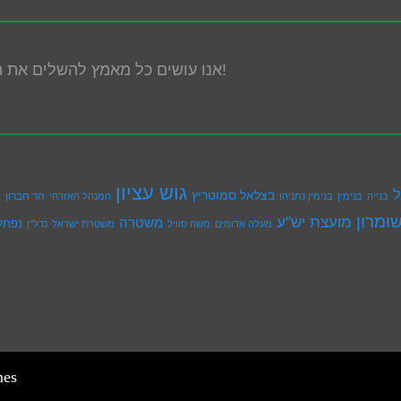
אנו עושים כל מאמץ להשלים את הנגשת האתר! במידה ונתקלת בבעיה אנא פנה אלינו!
גוש עציון
ל
בצלאל סמוטריץ
הר חברון
בנייה
בנימין
בנימין נתניהו
המנהל האזרחי
ה
ומרון
מועצת יש''ע
משטרה
נפתל
מעלה אדומים
משה סוויל
משטרת ישראל
נדל''ן
mes