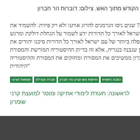
הקודש מתוך האש. צילום: דוברות הר חברון
יוחאי דמרי, ראש המועצה האזורית הר חברון: “לפני 75 שנים ניסו הגרמנים להרוג אותנו ולא רק פיזית. להשמיד את
שראל לאורך כל הדורות ידע לשמור על הגחלת דולקת ומרגש
לה ביותר של עם ישראל לאורך כל הדורות סיכנו יהודים את
 שנבנה בנגריה, אלא זה בדיוק ההיסטוריה המורשת והמסורת
רון ממשיכים את המסורת ומחזקים את המסורת וההיסטוריה
היהודית”
כתבה ראשית
חדשות גוש עציון והר חברון
חברה וקהילה
המפעל הציוני
לראשונה: תעודת לימודי אתיקה ומוסר למועצת קרני
שומרון