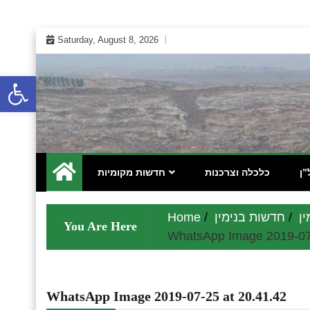
Skip
Saturday, August 8, 2026
to
content
Open toolbar
 אינטרנטי לתושבי השומרון בנימין גוש עציון והר חברון
מקומונט הישובים ביו"ש
”ן
כלכלה וצרכנות
חדשות מקומיות
ן
חדשות בנימין
Home
You Are Here
WhatsApp Image 2019-07-
WhatsApp Image 2019-07-25 at 20.41.42