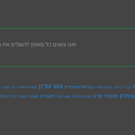
אנו עושים כל מאמץ להשלים את הנגשת האתר! במידה ונתקלת בבעיה אנא פנה אלינו!
גוש עציון
ל
בצלאל סמוטריץ
הר חברון
בנייה
בנימין
בנימין נתניהו
המנהל האזרחי
ה
ומרון
מועצת יש''ע
משטרה
נפתל
מעלה אדומים
משה סוויל
משטרת ישראל
נדל''ן