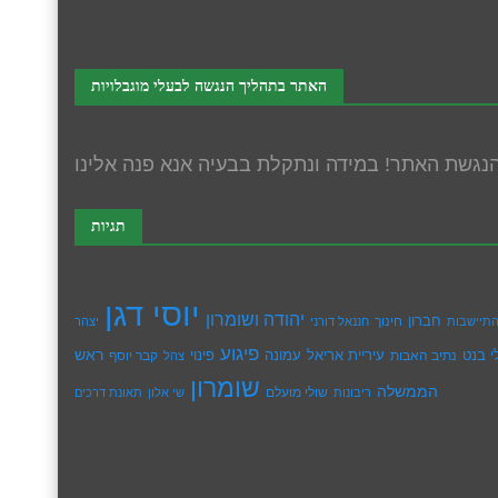
האתר בתהליך הנגשה לבעלי מוגבלויות
תגיות
יוסי דגן
יהודה ושומרון
חברון
חינוך
תיישבות
חננאל דורני
יצהר
פיגוע
ראש
עיריית אריאל
י בנט
נתיב האבות
עמונה
פינוי
קבר יוסף
צהל
שומרון
הממשלה
שולי מועלם
ריבונות
שי אלון
תאונת דרכים