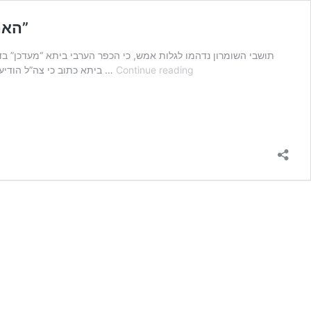
האם המנהל האזרחי מתאם פינוי מאחז עם כפר המרצחים ביתא? דגן: “לברר את הנושא לעומק”
תושבי השומרון נדהמו לגלות אמש, כי הכפר הערבי ביתא “מעדכן” בדף
האם
Continue reading
ביתא כתוב כי צה”ל הודיע לתושבי הכפר כי הלילה יפונה הישוב אביתר, ישוב שהוקם לזכרו של אביתר בורובסקי הי”ד שנרצח לפני כ 5 שנים בפיגוע …
המנהל
האזרחי
מתאם
פינוי
מאחז
עם
כפר
המרצחים
ביתא?
דגן:
“לברר
את
הנושא
לעומק”